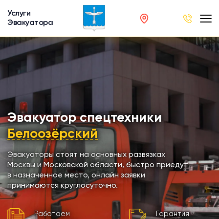
Услуги
Эвакуатора
род
в
р
сов
Эвакуатор спецтехники
Белоозёрский
автобусов
Эвакуаторы стоят на основных развязках
Москвы и Московской области, быстро приедут
кинга
в назначенное место, онлайн заявки
принимаются круглосуточно.
хники
Работаем
Гарантия