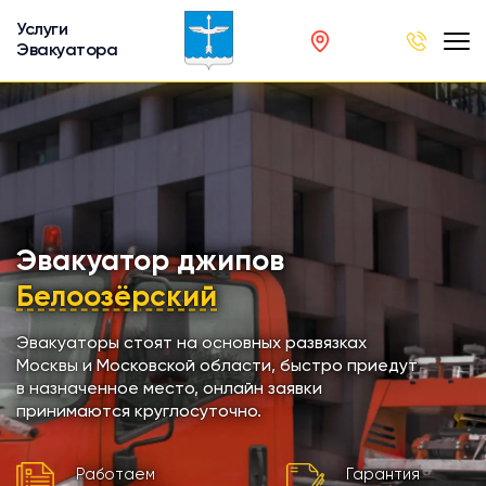
Услуги
Эвакуатора
род
в
р
сов
Эвакуатор джипов
Белоозёрский
автобусов
Эвакуаторы стоят на основных развязках
Москвы и Московской области, быстро приедут
кинга
в назначенное место, онлайн заявки
принимаются круглосуточно.
хники
Работаем
Гарантия