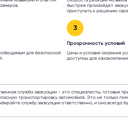
имыми навыками и опытом
Скорость реакции на вызов
азмеров.
быстрее произойдет эваку
приступить к решению сво
3
Прозрачность условий
еобходимым для безопасной
Цены и условия оказания у
й.
доступны для ознакомления
твенная служба эвакуации – это специалисты, готовые пр
асную транспортировку автомобиля. Это не только помо
ыбирайте службу эвакуации ответственно, и она всегда б