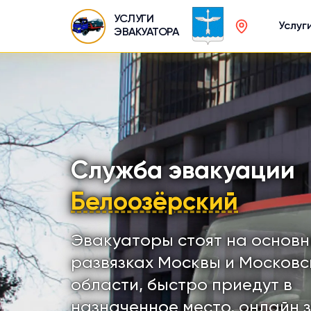
УСЛУГИ
Услуг
ЭВАКУАТОРА
Служба эвакуации
Белоозёрский
Эвакуаторы стоят на основ
развязках Москвы и Московс
области, быстро приедут в
назначенное место, онлайн 