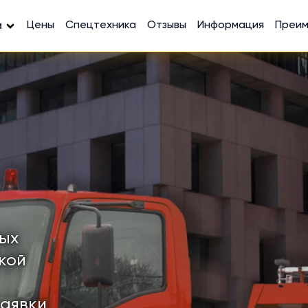
Цены
Спецтехника
Отзывы
Информация
Преи
и
ных
кой
заявки