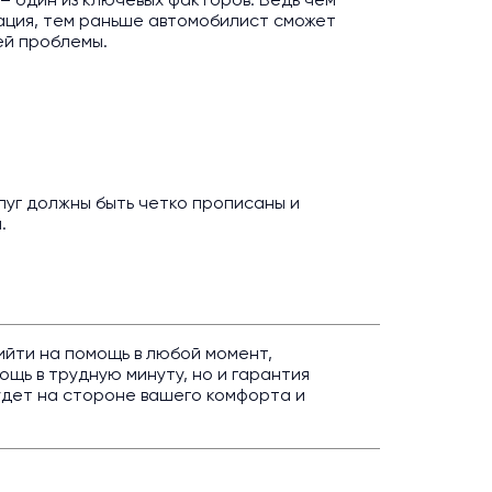
 – один из ключевых факторов. Ведь чем
ация, тем раньше автомобилист сможет
ей проблемы.
слуг должны быть четко прописаны и
.
ийти на помощь в любой момент,
щь в трудную минуту, но и гарантия
удет на стороне вашего комфорта и