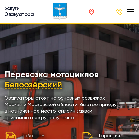
Услуги
Эвакуатора
род
в
р
сов
Перевозка мотоциклов
Белоозёрский
автобусов
Эвакуаторы стоят на основных развязках
Москвы и Московской области, быстро приедут
кинга
в назначенное место, онлайн заявки
принимаются круглосуточно.
хники
Работаем
Гарантия